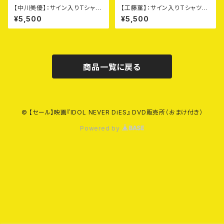
【中川美優】：サイン入りTシャツ
【工藤菫】：サイン入りTシャツ
（紫：Lサイズ）＋DVD +オマケ
（モカ：Lサイズ）＋DVD
¥5,500
¥5,500
商品一覧に戻る
© 【セール】映画『IDOL NEVER DiES』 DVD販売所（おまけ付き）
Powered by