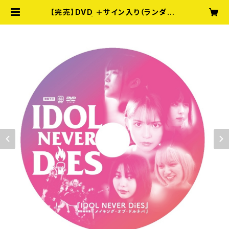
【完売】DVD ＋サイン入り（ランダム）
チェキ付き | 【セール】映画『IDOL N
EVER DiES』 DVD販売所（おまけ付
き）