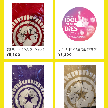
【桃果】：サイン入りTシャツ（赤：
【セール】DVD通常盤（オマケつ
Lサイズ）＋DVD+オマケ
き）
¥5,500
¥3,300