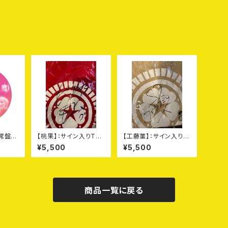
通常盤
【桃果】：サイン入りTシ
【工藤菫】：サイン入りT
ャツ（赤：Lサイズ）＋DV
シャツ（モカ：Lサイズ）
¥5,500
¥5,500
D+オマケ
＋DVD
商品一覧に戻る