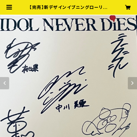
【完売】新デザインイブニングローリー
全員サイン入り紙CDケース＋DVD＋
オマケ付きセット | 【セール】映画『ID
OL NEVER DiES』 DVD販売所（お
まけ付き）