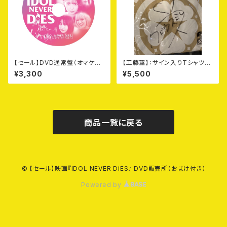
【セール】DVD通常盤（オマケつ
【工藤菫】：サイン入りTシャツ
き）
（モカ：Lサイズ）＋DVD
¥3,300
¥5,500
商品一覧に戻る
© 【セール】映画『IDOL NEVER DiES』 DVD販売所（おまけ付き）
Powered by