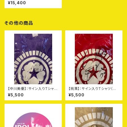
ーリー全員サイン入り紙CDケー
¥15,400
ス＋DVD＋オマケ付きセット
その他の商品
【中川美優】：サイン入りTシャツ
【桃果】：サイン入りTシャツ（赤：
（紫：Lサイズ）＋DVD +オマケ
Lサイズ）＋DVD+オマケ
¥5,500
¥5,500